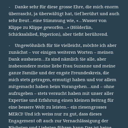
- Danke sehr für diese grosse Ehre, die mich enorm
überrascht, ja überwältigt hat, tief berührt und auch
sehr freut…eine Stimmung wie, «…Wasser von
Klippe zu Klippe geworfen…» (Hölderlin,
Schicksalslied, Hyperion), aber tiefst berührend.
- Ungewöhnlich für Sie vielleicht, möchte ich aber
zunächst – vor einigen weiteren Worten – meinen
Dank ausbauen…Es sind nämlich Sie alle, aber
insbesondere meine liebe Frau Suzanne und meine
ganze Familie und der engste Freundeskreis, die
mich stets getragen, ermutigt haben und vor allem
mitgemacht haben beim Vorangehen…und – ohne
aufzugeben – stets versucht haben mit unser aller
Expertise und Erfahrung einen kleinen Beitrag für
eine bessere Welt zu leisten.– ein riesengrosses
MERCI! Und ich weiss nur zu gut, dass dieses
Engagement oft auch zur Vernachlässigung der
Nächsten und Liebsten führen kann Das ist keine