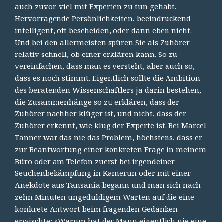
auch zuvor, viel mit Experten zu tun gehabt.
Hervorragende Persönlichkeiten, beeindruckend
intelligent, oft bescheiden, oder dann eben nicht.
Und bei den allermeisten spüren Sie als Zuhörer
relativ schnell, ob einer erklären kann. So zu
vereinfachen, dass man es versteht, aber auch so,
dass es noch stimmt. Eigentlich sollte die Ambition
des beratenden Wissenschaftlers ja darin bestehen,
die Zusammenhänge so zu erklären, dass der
Zuhörer nachher klüger ist, und nicht, dass der
Zuhörer erkennt, wie klug der Experte ist. Bei Marcel
Tanner war das nie das Problem, höchstens, dass er
zur Beantwortung einer konkreten Frage in meinem
Büro oder am Telefon zuerst bei irgendeiner
Seuchenbekämpfung in Kamerun oder mit einer
Anekdote aus Tansania begann und man sich nach
zehn Minuten ungeduldigem Warten auf die eine
konkrete Antwort beim fragenden Gedanken
erwischte: «Warum hat der Mann eigentlich nie eine