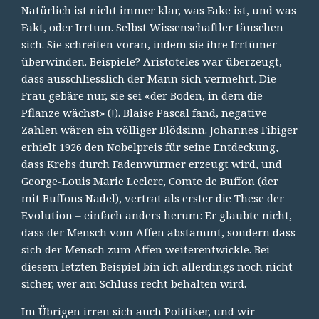
Natürlich ist nicht immer klar, was Fake ist, und was
Fakt, oder Irrtum. Selbst Wissenschaftler täuschen
sich. Sie schreiten voran, indem sie ihre Irrtümer
überwinden. Beispiele? Aristoteles war überzeugt,
dass ausschliesslich der Mann sich vermehrt. Die
Frau gebäre nur, sie sei «der Boden, in dem die
Pflanze wächst» (!). Blaise Pascal fand, negative
Zahlen wären ein völliger Blödsinn. Johannes Fibiger
erhielt 1926 den Nobelpreis für seine Entdeckung,
dass Krebs durch Fadenwürmer erzeugt wird, und
George-Louis Marie Leclerc, Comte de Buffon (der
mit Buffons Nadel), vertrat als erster die These der
Evolution – einfach anders herum: Er glaubte nicht,
dass der Mensch vom Affen abstammt, sondern dass
sich der Mensch zum Affen weiterentwickle. Bei
diesem letzten Beispiel bin ich allerdings noch nicht
sicher, wer am Schluss recht behalten wird.
Im Übrigen irren sich auch Politiker, und wir